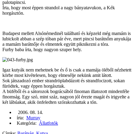
palotapincsi.
Írta, hogy most éppen strandol a nagy bányatavukon, a Kék
horgásztón.
Budapest mellett Alsónémedinél található és képzeld még mamám is
lubickolt abban a szép tóban pár éve, mert pincsi barátnőm anyukája
a mamám barátnője és elmentek együtt piknikezni a tóra.
Furby baba írta, hogy nagyon szuper hely.
Igaz kutyák nem mehetnek be és ő is csak a mamája öléből nézhetett
körbe most kivételesen, hogy elmesélje nekünk amit látott.
Sok játszadozó ember strandröplabdázott és strandfocizott, sokan
fürödtek, vagy éppen horgásztak.
A büféből és a sátorozok bográcsából finoman illatozott mindenféle
finomság. Egy szó, mint száz, nagyon jól érezte magát és irigyelte a
két lábúakat, akik önfeledten szórakozhattak a tón.
2006. 08. 14.
írta:
Murray
Kategória:
Állatfotók
Címke:
Barátság
,
Kutya