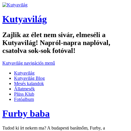
Kutyavilág
Zajlik az élet nem sivár, elmeséli a
Kutyavilág! Napról-napra naplóval,
csatolva sok-sok fotóval!
Kutyavilág navigációs menű
Kutyavilág
Kutyavilág Blog
Mesés kalandok
Állatmesék
Plüss Klub
Fotóalbum
Furby baba
Tudod ki írt nekem ma? A budapesti barátnőm, Furby, a