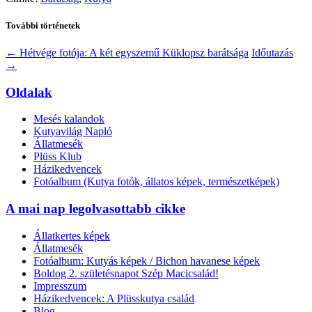
További történetek
←
Hétvége fotója: A két egyszemű Küklopsz barátsága
Időutazás
→
Oldalak
Mesés kalandok
Kutyavilág Napló
Állatmesék
Plüss Klub
Házikedvencek
Fotóalbum (Kutya fotók, állatos képek, természetképek)
A mai nap legolvasottabb cikke
Állatkertes képek
Állatmesék
Fotóalbum: Kutyás képek / Bichon havanese képek
Boldog 2. születésnapot Szép Macicsalád!
Impresszum
Házikedvencek: A Plüsskutya család
Blog