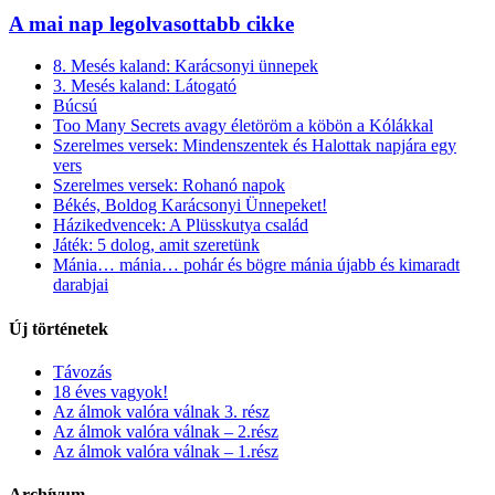
A mai nap legolvasottabb cikke
8. Mesés kaland: Karácsonyi ünnepek
3. Mesés kaland: Látogató
Búcsú
Too Many Secrets avagy életöröm a köbön a Kólákkal
Szerelmes versek: Mindenszentek és Halottak napjára egy
vers
Szerelmes versek: Rohanó napok
Békés, Boldog Karácsonyi Ünnepeket!
Házikedvencek: A Plüsskutya család
Játék: 5 dolog, amit szeretünk
Mánia… mánia… pohár és bögre mánia újabb és kimaradt
darabjai
Új történetek
Távozás
18 éves vagyok!
Az álmok valóra válnak 3. rész
Az álmok valóra válnak – 2.rész
Az álmok valóra válnak – 1.rész
Archívum