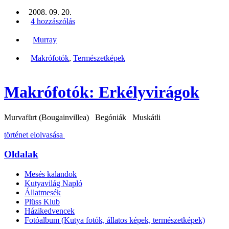
2008. 09. 20.
4 hozzászólás
Murray
Makrófotók
,
Természetképek
Makrófotók: Erkélyvirágok
Murvafürt (Bougainvillea) Begóniák Muskátli
történet elolvasása
Oldalak
Mesés kalandok
Kutyavilág Napló
Állatmesék
Plüss Klub
Házikedvencek
Fotóalbum (Kutya fotók, állatos képek, természetképek)