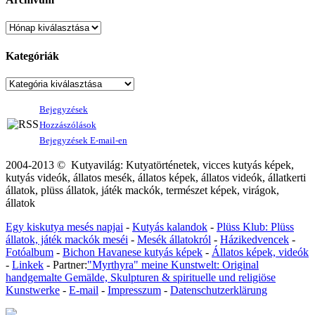
Kategóriák
Bejegyzések
Hozzászólások
Bejegyzések E-mail-en
2004-2013 © Kutyavilág: Kutyatörténetek, vicces kutyás képek,
kutyás videók, állatos mesék, állatos képek, állatos videók, állatkerti
állatok, plüss állatok, játék mackók, természet képek, virágok,
állatok
Egy kiskutya mesés napjai
-
Kutyás kalandok
-
Plüss Klub: Plüss
állatok, játék mackók meséi
-
Mesék állatokról
-
Házikedvencek
-
Fotóalbum
-
Bichon Havanese kutyás képek
-
Állatos képek, videók
-
Linkek
- Partner:
"Myrthyra" meine Kunstwelt: Original
handgemalte Gemälde, Skulpturen & spirituelle und religiöse
Kunstwerke
-
E-mail
-
Impresszum
-
Datenschutzerklärung