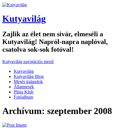
Kutyavilág
Zajlik az élet nem sivár, elmeséli a
Kutyavilág! Napról-napra naplóval,
csatolva sok-sok fotóval!
Kutyavilág navigációs menű
Kutyavilág
Kutyavilág Blog
Mesés kalandok
Állatmesék
Plüss Klub
Fotóalbum
Archívum: szeptember 2008