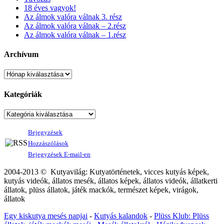
18 éves vagyok!
Az álmok valóra válnak 3. rész
Az álmok valóra válnak – 2.rész
Az álmok valóra válnak – 1.rész
Archívum
Kategóriák
Bejegyzések
Hozzászólások
Bejegyzések E-mail-en
2004-2013 © Kutyavilág: Kutyatörténetek, vicces kutyás képek,
kutyás videók, állatos mesék, állatos képek, állatos videók, állatkerti
állatok, plüss állatok, játék mackók, természet képek, virágok,
állatok
Egy kiskutya mesés napjai
-
Kutyás kalandok
-
Plüss Klub: Plüss