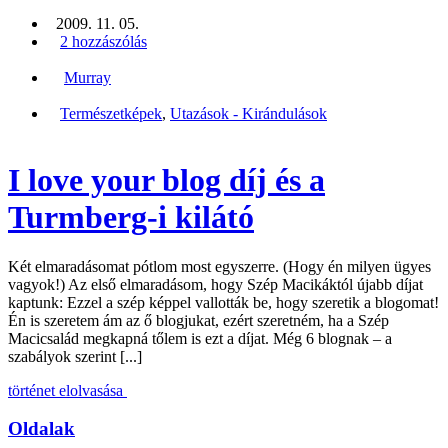
2009. 11. 05.
2 hozzászólás
Murray
Természetképek
,
Utazások - Kirándulások
I love your blog díj és a
Turmberg-i kilátó
Két elmaradásomat pótlom most egyszerre. (Hogy én milyen ügyes
vagyok!) Az első elmaradásom, hogy Szép Macikáktól újabb díjat
kaptunk: Ezzel a szép képpel vallották be, hogy szeretik a blogomat!
Én is szeretem ám az ő blogjukat, ezért szeretném, ha a Szép
Macicsalád megkapná tőlem is ezt a díjat. Még 6 blognak – a
szabályok szerint [...]
történet elolvasása
Oldalak