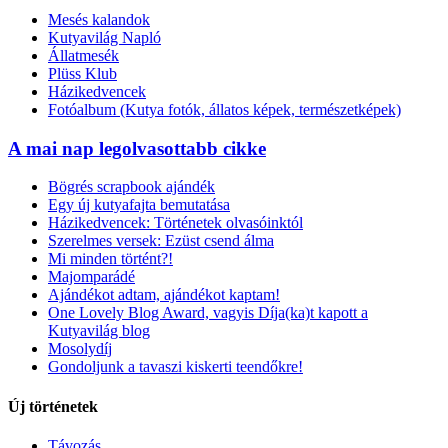
Mesés kalandok
Kutyavilág Napló
Állatmesék
Plüss Klub
Házikedvencek
Fotóalbum (Kutya fotók, állatos képek, természetképek)
A mai nap legolvasottabb cikke
Bögrés scrapbook ajándék
Egy új kutyafajta bemutatása
Házikedvencek: Történetek olvasóinktól
Szerelmes versek: Ezüst csend álma
Mi minden történt?!
Majomparádé
Ajándékot adtam, ajándékot kaptam!
One Lovely Blog Award, vagyis Díja(ka)t kapott a
Kutyavilág blog
Mosolydíj
Gondoljunk a tavaszi kiskerti teendőkre!
Új történetek
Távozás