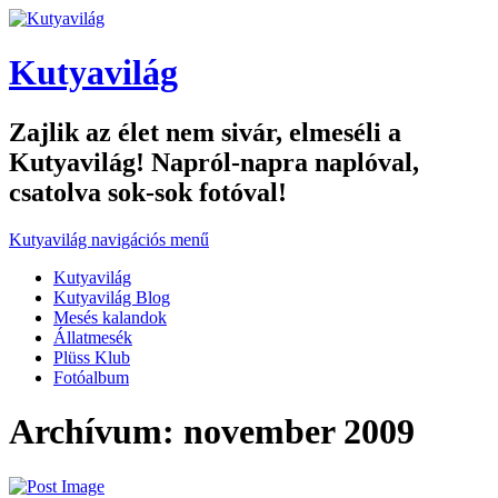
Kutyavilág
Zajlik az élet nem sivár, elmeséli a
Kutyavilág! Napról-napra naplóval,
csatolva sok-sok fotóval!
Kutyavilág navigációs menű
Kutyavilág
Kutyavilág Blog
Mesés kalandok
Állatmesék
Plüss Klub
Fotóalbum
Archívum: november 2009