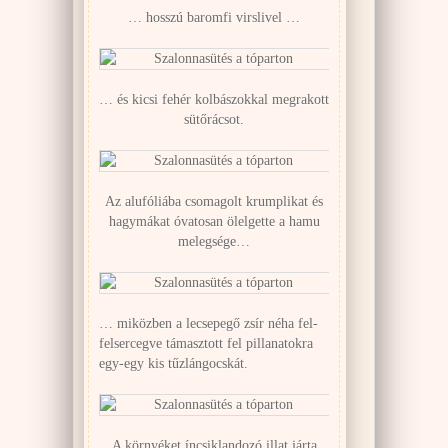
… hosszú baromfi virslivel …
… és kicsi fehér kolbászokkal megrakott
sütőrácsot.
Az alufóliába csomagolt krumplikat és
hagymákat óvatosan ölelgette a hamu
melegsége…
… miközben a lecsepegő zsír néha fel-
felsercegve támasztott fel pillanatokra
egy-egy kis tűzlángocskát.
A környéket íncsiklandozó illat járta