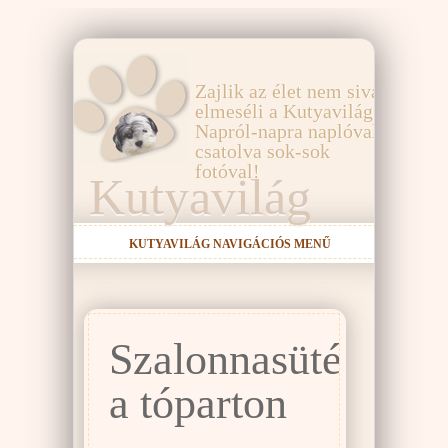
Zajlik az élet nem sivár,
elmeséli a Kutyavilág!
Napról-napra naplóval,
csatolva sok-sok
fotóval!
Kutyavilág
KUTYAVILÁG NAVIGÁCIÓS MENŰ
Szalonnasütés
a tóparton