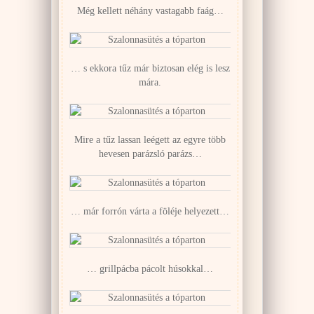
Még kellett néhány vastagabb faág…
… s ekkora tűz már biztosan elég is lesz
mára.
Mire a tűz lassan leégett az egyre több
hevesen parázsló parázs…
… már forrón várta a föléje helyezett…
… grillpácba pácolt húsokkal…