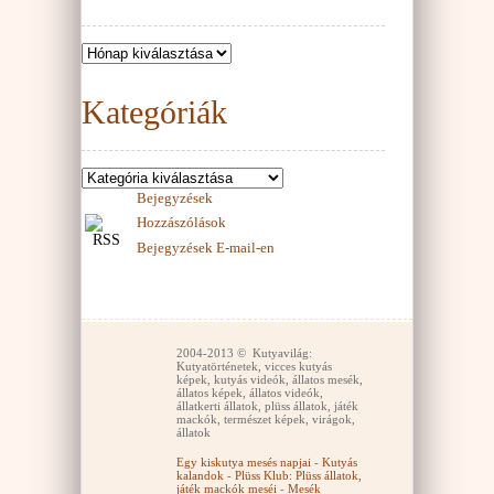
Kategóriák
Bejegyzések
Hozzászólások
Bejegyzések E-mail-en
2004-2013 © Kutyavilág:
Kutyatörténetek, vicces kutyás
képek, kutyás videók, állatos mesék,
állatos képek, állatos videók,
állatkerti állatok, plüss állatok, játék
mackók, természet képek, virágok,
állatok
Egy kiskutya mesés napjai
-
Kutyás
kalandok
-
Plüss Klub: Plüss állatok,
játék mackók meséi
-
Mesék