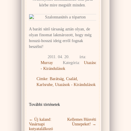
körbe mire megsült minden.
A baráti sütő társaság aztán olyan, de
olyan finomat lakmározott, hogy még
hosszú-hosszú ideig erről fognak
beszélni!
2011. 04. 20.
írta:
Murray
Kategória:
Utazások
- Kirándulások
Címke:
Barátság
,
Család
,
Karlsruhe
,
Utazások - Kirándulások
További történetek
←
Új kaland:
Kellemes Húsvéti
Vasárnapi
Ünnepeket!
→
kutyatalálkozó