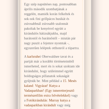
Egy szép napsütéses nap, pontosabban
április második szombatjának a
reggelén, mamiék korán felkeltek és
sok-sok fini grillpácos husikát és
zsírosabbnál zsírosabb szalonnát
pakoltak be kenyérrel együtt a
kirándulós hátizsákjukba, majd
barátostól és barátnőstől – miután pár
nagy puszit a fejemre nyomtak -,
egyszerűen leléptek otthonról a tópartra.
A
karlsruhe
i Oberwaldsee tavat és a
partját már a korábbi történeteimből
ismerheted, mert én is sokat szoktam ide
kirándulni, hogy szüleimmel együtt
boldogságos pillanatok sokaságát
gyűjtsük be. Mint például a
15. Mesés
kaland: Vigyázat! Kutya a
Vadasparkban! (Egy ismeretterjesztő
természetfilm extra felvételekkel)
vagy
a
Fotókirándulás: Murray kutya a
vadasparkban kirándult
vagy még