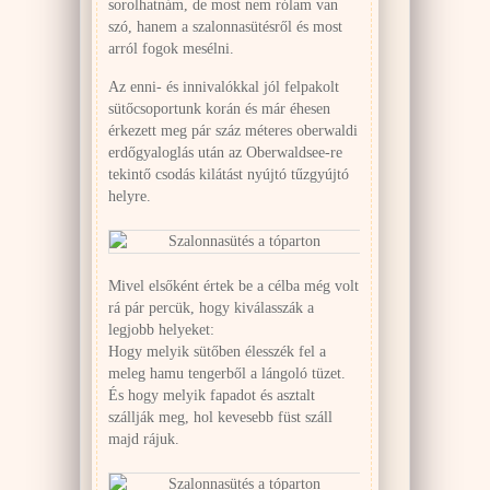
sorolhatnám, de most nem rólam van
szó, hanem a szalonnasütésről és most
arról fogok mesélni.
Az enni- és innivalókkal jól felpakolt
sütőcsoportunk korán és már éhesen
érkezett meg pár száz méteres oberwaldi
erdőgyaloglás után az Oberwaldsee-re
tekintő csodás kilátást nyújtó tűzgyújtó
helyre.
Mivel elsőként értek be a célba még volt
rá pár percük, hogy kiválasszák a
legjobb helyeket:
Hogy melyik sütőben élesszék fel a
meleg hamu tengerből a lángoló tüzet.
És hogy melyik fapadot és asztalt
szállják meg, hol kevesebb füst száll
majd rájuk.