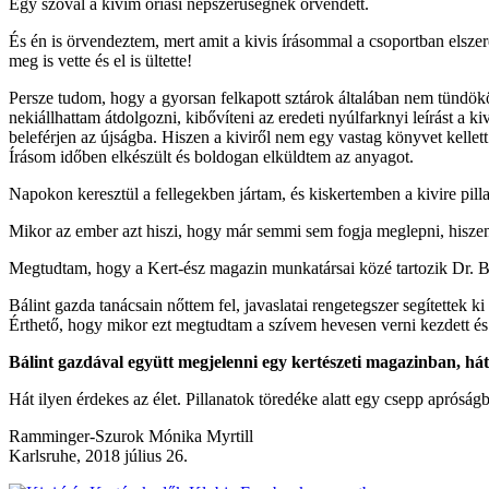
Egy szóval a kivim óriási népszerűségnek örvendett.
És én is örvendeztem, mert amit a kivis írásommal a csoportban elszeret
meg is vette és el is ültette!
Persze tudom, hogy a gyorsan felkapott sztárok általában nem tündököl
nekiállhattam átdolgozni, kibővíteni az eredeti nyúlfarknyi leírást a
beleférjen az újságba. Hiszen a kiviről nem egy vastag könyvet kellet
Írásom időben elkészült és boldogan elküldtem az anyagot.
Napokon keresztül a fellegekben jártam, és kiskertemben a kivire pillan
Mikor az ember azt hiszi, hogy már semmi sem fogja meglepni, hiszen
Megtudtam, hogy a Kert-ész magazin munkatársai közé tartozik Dr. Bá
Bálint gazda tanácsain nőttem fel, javaslatai rengetegszer segítettek
Érthető, hogy mikor ezt megtudtam a szívem hevesen verni kezdett 
Bálint gazdával együtt megjelenni egy kertészeti magazinban, hát
Hát ilyen érdekes az élet. Pillanatok töredéke alatt egy csepp apróság
Ramminger-Szurok Mónika Myrtill
Karlsruhe, 2018 július 26.