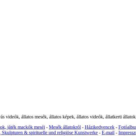
ideók, állatos mesék, állatos képek, állatos videók, állatkerti állatok,
atok, játék mackók meséi
-
Mesék állatokról
-
Házikedvencek
-
Fotóalb
Skulpturen & spirituelle und religiöse Kunstwerke
-
E-mail
-
Impress