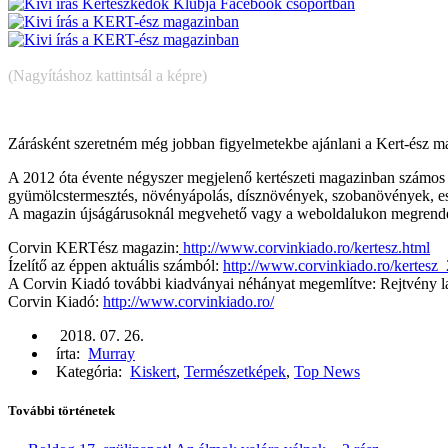
(Nagyításhoz kattintsál a képre)
Zárásként szeretném még jobban figyelmetekbe ajánlani a Kert-ész m
A 2012 óta évente négyszer megjelenő kertészeti magazinban számos h
gyümölcstermesztés, növényápolás, dísznövények, szobanövények, es
A magazin újságárusoknál megvehető vagy a weboldalukon megrendelh
Corvin KERTész magazin:
http://www.corvinkiado.ro/kertesz.html
Ízelítő az éppen aktuális számból:
http://www.corvinkiado.ro/kertesz
A Corvin Kiadó további kiadványai néhányat megemlítve: Rejtvény lap
Corvin Kiadó:
http://www.corvinkiado.ro/
2018. 07. 26.
írta:
Murray
Kategória:
Kiskert
,
Természetképek
,
Top News
További történetek