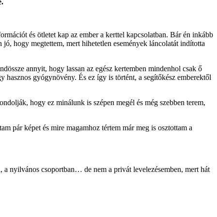
e.
rmációt és ötletet kap az ember a kerttel kapcsolatban. Bár én inkább
ó, hogy megtettem, mert hihetetlen események láncolatát indította
indössze annyit, hogy lassan az egész kertemben mindenhol csak ő
y hasznos gyógynövény. És ez így is történt, a segítőkész emberektől
s gondolják, hogy ez minálunk is szépen megél és még szebben terem,
ottam pár képet és mire magamhoz tértem már meg is osztottam a
a, a nyilvános csoportban… de nem a privát levelezésemben, mert hát