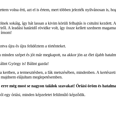
tem volna érti, azt el is értem, mert többen jelezték nyilvánosan is, hog
nek sokáig, így hát lassan a kivim körüli felhajtás is csitulni kezdett
 kiviről. A leadási határidő rövidke volt, így össze kellett szednem ma
t írnom!
tva újra és újra felidéztem a történteket.
 minden szépet és jót már megkapott, na akkor jön az élet újabb hatal
lint György is! Bálint gazda!
 ki a kertben, a termesztésben, a fák metszésében, mindenben. A kertész
és majdnem elájultam meglepetésemben.
 erre még most se nagyon találok szavakat! Óriási öröm és hatalma
ból egy óriási, minden képzeletet felülmúló képződik.