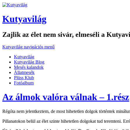
Kutyavilág
Zajlik az élet nem sivár, elmeséli a Kutyav
Kutyavilág navigációs menű
Kutyavilág
Kutyavilág Blog
Mesés kalandok
Állatmesék
Plüss Klub
Fotóalbum
Az álmok valóra válnak – 1.rész
Régóta nem jelentkeztem, de most hihetetlen dolgok történtek minálu
Pillanatokon belül az élet szinte hihetetlen dolgokat tud teremteni. Er