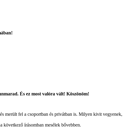
mában!
.
ennmarad. És ez most valóra vált! Köszönöm!
s merült fel a csoportban és privátban is. Milyen kivit vegyenek,
jd a következő írásomban mesélek bővebben.