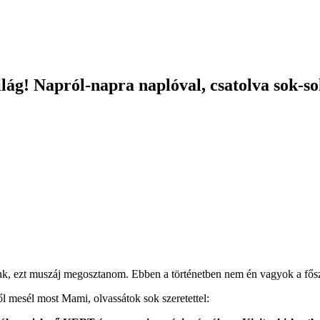
ilág! Napról-napra naplóval, csatolva sok-so
nk, ezt muszáj megosztanom. Ebben a történetben nem én vagyok a fősz
ről mesél most Mami, olvassátok sok szeretettel: