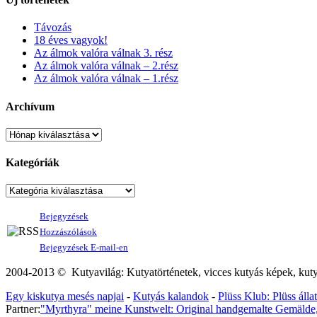
Távozás
18 éves vagyok!
Az álmok valóra válnak 3. rész
Az álmok valóra válnak – 2.rész
Az álmok valóra válnak – 1.rész
Archívum
Kategóriák
Bejegyzések
Hozzászólások
Bejegyzések E-mail-en
2004-2013 © Kutyavilág: Kutyatörténetek, vicces kutyás képek, kutyás v
Egy kiskutya mesés napjai
-
Kutyás kalandok
-
Plüss Klub: Plüss áll
Partner:
"Myrthyra" meine Kunstwelt: Original handgemalte Gemälde, 