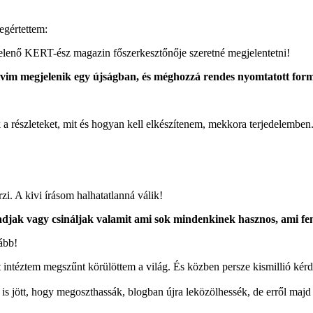
egértettem:
elenő KERT-ész magazin főszerkesztőnője szeretné megjelentetni!
ivim megjelenik egy újságban, és méghozzá rendes nyomtatott for
 részleteket, mit és hogyan kell elkészítenem, mekkora terjedelemben
. A kivi írásom halhatatlanná válik!
 adjak vagy csináljak valamit ami sok mindenkinek hasznos, ami f
ább!
 intéztem megszűnt körülöttem a világ. És közben persze kismillió kérdé
 is jött, hogy megoszthassák, blogban újra leközölhessék, de erről ma