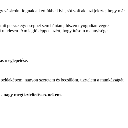
y vásárolni fognak a kertjükbe kivit, sőt volt aki azt jelezte, hogy már
. Amit persze egy cseppet sem bántam, hiszen nyugodtan végre
gamat rendesen. Ám legfőképpen azért, hogy írásom mennyisége
mas meglepetése:
eti példaképem, nagyon szeretem és becsülöm, tisztelem a munkásságát.
s nagy megtiszteltetés ez nekem.