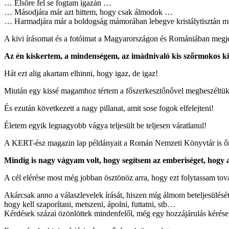
… Elsőre fel se fogtam igazán …
… Másodjára már azt hittem, hogy csak álmodok …
… Harmadjára már a boldogság mámorában lebegve kristálytisztán m
A kivi írásomat és a fotóimat a Magyarországon és Romániában megj
Az én kiskertem, a mindenségem, az imádnivaló kis szőrmokos k
Hát ezt alig akartam elhinni, hogy igaz, de igaz!
Miután egy kissé magamhoz tértem a főszerkesztőnővel megbeszéltük a
És ezután következett a nagy pillanat, amit sose fogok elfelejteni!
Életem egyik legnagyobb vágya teljesült be teljesen váratlanul!
A KERT-ész magazin lap példányait a Román Nemzeti Könyvtár is őrzi
Mindig is nagy vágyam volt, hogy segítsem az emberiséget, hogy
A cél elérése most még jobban ösztönöz arra, hogy ezt folytassam tov
Akárcsak anno a válaszlevelek írását, hiszen míg álmom beteljesülését
hogy kell szaporítani, metszeni, ápolni, futtatni, stb…
Kérdések százai özönlöttek mindenfelől, még egy hozzájárulás kérése