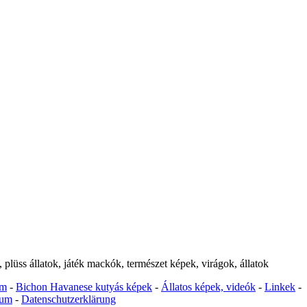
 plüss állatok, játék mackók, természet képek, virágok, állatok
um
-
Bichon Havanese kutyás képek
-
Állatos képek, videók
-
Linkek
-
zum
-
Datenschutzerklärung