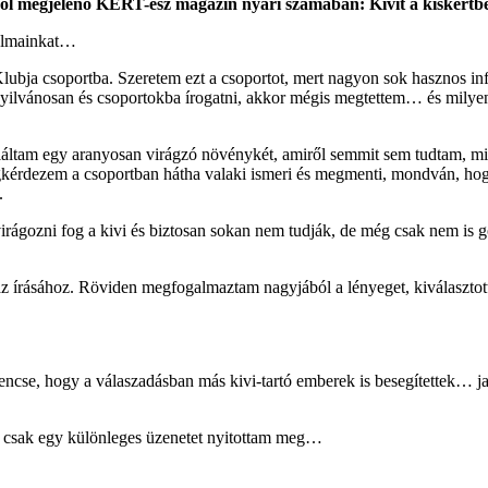
ából megjelenő KERT-ész magazin nyári számában: Kivit a kiskertb
 álmainkat…
bja csoportba. Szeretem ezt a csoportot, mert nagyon sok hasznos info
ilvánosan és csoportokba írogatni, akkor mégis megtettem… és milyen j
találtam egy aranyosan virágzó növénykét, amiről semmit sem tudtam, m
egkérdezem a csoportban hátha valaki ismeri és megmenti, mondván, hog
.
t virágozni fog a kivi és biztosan sokan nem tudják, de még csak nem i
k az írásához. Röviden megfogalmaztam nagyjából a lényeget, kiválaszt
rencse, hogy a válaszadásban más kivi-tartó emberek is besegítettek… j
r csak egy különleges üzenetet nyitottam meg…