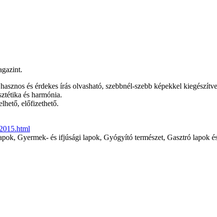
agazint.
asznos és érdekes írás olvasható, szebbnél-szebb képekkel kiegészítve.
ztétika és harmónia.
ető, előfizethető.
_2015.html
ok, Gyermek- és ifjúsági lapok, Gyógyító természet, Gasztró lapok és