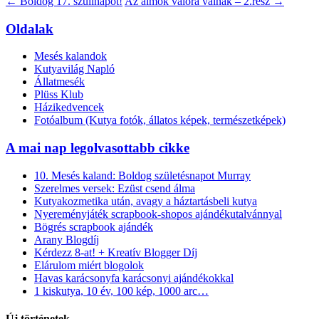
←
Boldog 17. szülinapot!
Az álmok valóra válnak – 2.rész
→
Oldalak
Mesés kalandok
Kutyavilág Napló
Állatmesék
Plüss Klub
Házikedvencek
Fotóalbum (Kutya fotók, állatos képek, természetképek)
A mai nap legolvasottabb cikke
10. Mesés kaland: Boldog születésnapot Murray
Szerelmes versek: Ezüst csend álma
Kutyakozmetika után, avagy a háztartásbeli kutya
Nyereményjáték scrapbook-shopos ajándékutalvánnyal
Bögrés scrapbook ajándék
Arany Blogdíj
Kérdezz 8-at! + Kreatív Blogger Díj
Elárulom miért blogolok
Havas karácsonyfa karácsonyi ajándékokkal
1 kiskutya, 10 év, 100 kép, 1000 arc…
Új történetek