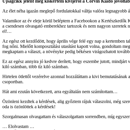
Újságcikk jelent meg kiskertem kivijéről a Corvin Kiadó jóvolt
Az élet néha igazán meglepő fordulatokkal váltja valóra legnagyobb
Valamikor az év eleje körül beléptem a Facebookon a Kertészkedők Klu
a csendesen olvasgató emberekhez tartozok és nem nagyon szeretek ny
el!…
Az egész ott kezdődött, hogy április vége felé egy nap a kertemben 
fog nőni. Mielőtt komposztálási utasítást kapott volna, gondoltam m
megkaptam a választ, a növényke pedig békésen virágozhatott tovább
Ez az egész annyira jó kedvre derített, hogy eszembe jutott, mindjár
kiló számban, több tíz kiló számban.
Hirtelen ötlettől vezérelve azonnal hozzáláttam a kivi bemutatásána
csoportban.
Hát ami ezután következett, arra egyáltalán nem számítottam…
Özönleni kezdtek a kérdések, alig győztem rájuk válaszolni, még sze
oda is özönlöttek a kérdések!
Szorgalmasan olvasgattam és válaszolgattam sorrendben, míg egysze
… Elolvastam …