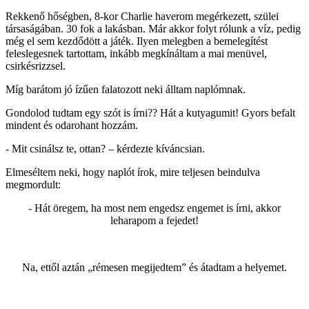
Rekkenő hőségben, 8-kor Charlie haverom megérkezett, szülei
társaságában. 30 fok a lakásban. Már akkor folyt rólunk a víz, pedig
még el sem kezdődött a játék. Ilyen melegben a bemelegítést
feleslegesnek tartottam, inkább megkínáltam a mai menüvel,
csirkésrizzsel.
Míg barátom jó ízűen falatozott neki álltam naplómnak.
Gondolod tudtam egy szót is írni?? Hát a kutyagumit! Gyors befalt
mindent és odarohant hozzám.
- Mit csinálsz te, ottan? – kérdezte kíváncsian.
Elmeséltem neki, hogy naplót írok, mire teljesen beindulva
megmordult:
- Hát öregem, ha most nem engedsz engemet is írni, akkor
leharapom a fejedet!
Na, ettől aztán „rémesen megijedtem” és átadtam a helyemet.