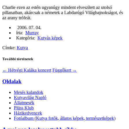
Charlie ezen az estén ugyanúgy mindent elveszített az utolsó
pillanatban, akárcsak a németek a Labdarúgó Világbajnokságot, és
az arany trófeát.
2006. 07. 04.
írta:
Murray
Kategória:
Kutyás képek
Címke:
Kutya
További történetek
←
Hétvégi Kaláka koncert
Függőkert
→
Oldalak
Mesés kalandok
Kutyavilág Napló
Állatmesék
Plüss Klub
Házikedvencek
Fotóalbum (Kutya fotók, állatos képek, természetképek)