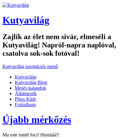
Kutyavilág
Zajlik az élet nem sivár, elmeséli a
Kutyavilág! Napról-napra naplóval,
csatolva sok-sok fotóval!
Kutyavilág navigációs menű
Kutyavilág
Kutyavilág Blog
Mesés kalandok
Állatmesék
Plüss Klub
Fotóalbum
Újabb mérkőzés
Ma este ismét foci! Hurrááá!!