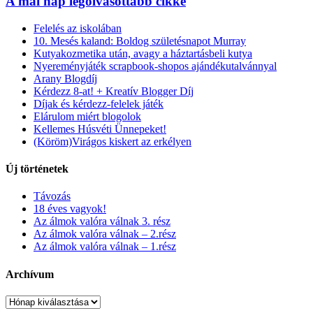
A mai nap legolvasottabb cikke
Felelés az iskolában
10. Mesés kaland: Boldog születésnapot Murray
Kutyakozmetika után, avagy a háztartásbeli kutya
Nyereményjáték scrapbook-shopos ajándékutalvánnyal
Arany Blogdíj
Kérdezz 8-at! + Kreatív Blogger Díj
Díjak és kérdezz-felelek játék
Elárulom miért blogolok
Kellemes Húsvéti Ünnepeket!
(Köröm)Virágos kiskert az erkélyen
Új történetek
Távozás
18 éves vagyok!
Az álmok valóra válnak 3. rész
Az álmok valóra válnak – 2.rész
Az álmok valóra válnak – 1.rész
Archívum