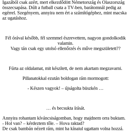
Igazából csak azért, mert elkezdődött Németország és Olaszország
összecsapása. Dúlt a futball csata a TV-ben, barátomnál pedig az
egérrel. Szegényem, annyira nem ért a számítógéphez, mint macska
az ugatáshoz.
Fél órával később, fél szemmel észrevettem, nagyon gondolkodik
valamin.
Vagy tán csak egy utolsó ellenőrzés és műve megszületett??
Fúrta az oldalamat, mit készített, de nem akartam megzavarni.
Pillanatokkal ezután boldogan rám mormogott:
- Készen vagyok! – újságolta büszkén …
… és becsukta írását.
Annyira rohantam kíváncsiságomban, hogy majdnem orra buktam.
- Hol van? – kérdeztem tőle. – Hova raktad?
De csak bambán nézett rám, mint ha kínaiul ugattam volna hozzá.