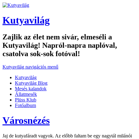
Kutyavilág
Zajlik az élet nem sivár, elmeséli a
Kutyavilág! Napról-napra naplóval,
csatolva sok-sok fotóval!
Kutyavilág navigációs menű
Kutyavilág
Kutyavilág Blog
Mesés kalandok
Állatmesék
Plüss Klub
Fotóalbum
Városnézés
Jaj de kutyafáradt vagyok. Az előbb faltam be egy nagytál milánói