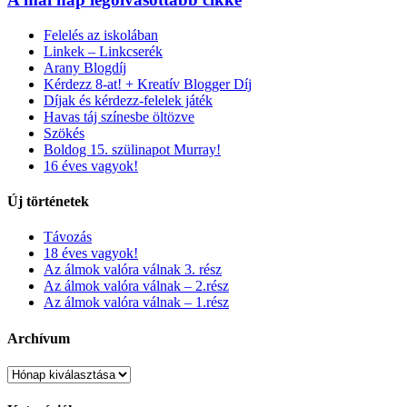
Felelés az iskolában
Linkek – Linkcserék
Arany Blogdíj
Kérdezz 8-at! + Kreatív Blogger Díj
Díjak és kérdezz-felelek játék
Havas táj színesbe öltözve
Szökés
Boldog 15. szülinapot Murray!
16 éves vagyok!
Új történetek
Távozás
18 éves vagyok!
Az álmok valóra válnak 3. rész
Az álmok valóra válnak – 2.rész
Az álmok valóra válnak – 1.rész
Archívum