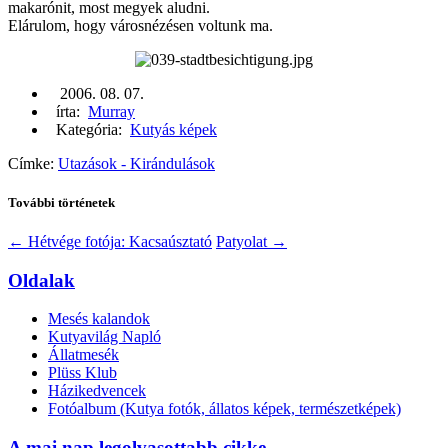
makarónit, most megyek aludni.
Elárulom, hogy városnézésen voltunk ma.
2006. 08. 07.
írta:
Murray
Kategória:
Kutyás képek
Címke:
Utazások - Kirándulások
További történetek
←
Hétvége fotója: Kacsaúsztató
Patyolat
→
Oldalak
Mesés kalandok
Kutyavilág Napló
Állatmesék
Plüss Klub
Házikedvencek
Fotóalbum (Kutya fotók, állatos képek, természetképek)
A mai nap legolvasottabb cikke