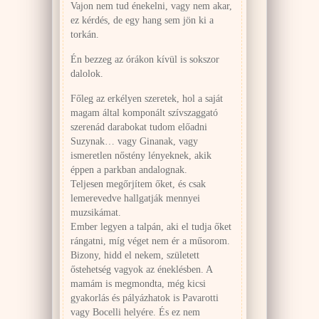
Vajon nem tud énekelni, vagy nem akar,
ez kérdés, de egy hang sem jön ki a
torkán.
Én bezzeg az órákon kívül is sokszor
dalolok.
Főleg az erkélyen szeretek, hol a saját
magam által komponált szívszaggató
szerenád darabokat tudom előadni
Suzynak… vagy Ginanak, vagy
ismeretlen nőstény lényeknek, akik
éppen a parkban andalognak.
Teljesen megőrjítem őket, és csak
lemerevedve hallgatják mennyei
muzsikámat.
Ember legyen a talpán, aki el tudja őket
rángatni, míg véget nem ér a műsorom.
Bizony, hidd el nekem, született
őstehetség vagyok az éneklésben. A
mamám is megmondta, még kicsi
gyakorlás és pályázhatok is Pavarotti
vagy Bocelli helyére. És ez nem