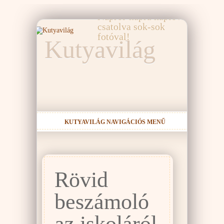
elmeséli a Kutyavilág!
Napról-napra naplóval,
csatolva sok-sok
fotóval!
Kutyavilág
KUTYAVILÁG NAVIGÁCIÓS MENŰ
Rövid
beszámoló
az iskoláról