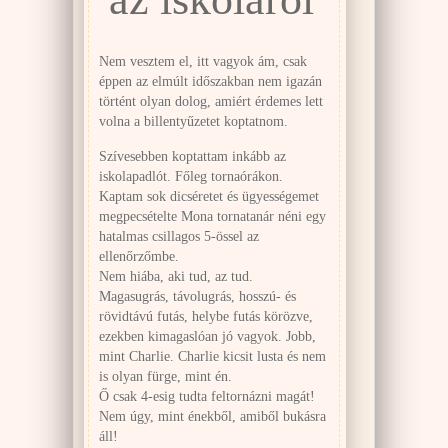
Nem vesztem el, itt vagyok ám, csak
éppen az elmúlt időszakban nem igazán
történt olyan dolog, amiért érdemes lett
volna a billentyűzetet koptatnom.
Szívesebben koptattam inkább az
iskolapadlót. Főleg tornaórákon.
Kaptam sok dicséretet és ügyességemet
megpecsételte Mona tornatanár néni egy
hatalmas csillagos 5-össel az
ellenőrzőmbe.
Nem hiába, aki tud, az tud.
Magasugrás, távolugrás, hosszú- és
rövidtávú futás, helybe futás körözve,
ezekben kimagaslóan jó vagyok. Jobb,
mint Charlie. Charlie kicsit lusta és nem
is olyan fürge, mint én.
Ő csak 4-esig tudta feltornázni magát!
Nem úgy, mint énekből, amiből bukásra
áll!