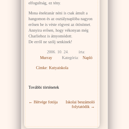
elfogultság, ez tény.
Mona énektanár néni is csak ámult a
hangomon és az osztálynaplóba nagyon
erősen be is véste rögvest az ötösömet.
Annyira erősen, hogy vékonyan még
Charliehoz is átnyomódott.
De erről ne szólj senkinek!
2006. 10. 24.
írta:
Murray
Kategória:
Napló
Címke:
Kutyaiskola
További történetek
←
Hétvége fotója
Iskolai beszámoló
folytatódik
→