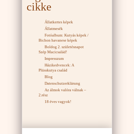
cikke
Állatkertes képek
Állatmesék
Fotóalbum: Kutyás képek /
Bichon havanese képek
Boldog 2. születésnapot
Szép Macicsalád!
Impresszum
Házikedvencek: A
Plüsskutya család
Blog
Datenschutzerklärung
Az álmok valóra válnak –
2.rész
18 éves vagyok!