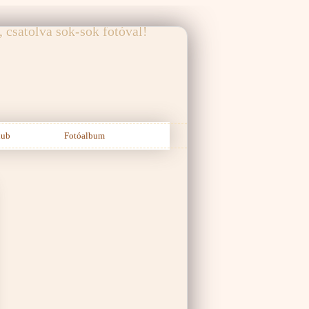
ár, elmeséli a Kutyavilág!
 csatolva sok-sok fotóval!
lub
Fotóalbum