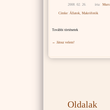
2008. 02. 26.
írta:
Murr
Címke:
Állatok
,
Makrófotók
További történetek
←
Játssz velem!
Oldalak