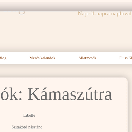
ilág
Zajlik az élet nem siv
Napról-napra naplóval,
Blog
Mesés kalandok
Állatmesék
Plüss K
ók: Kámaszútra
Szitakötő násztánc