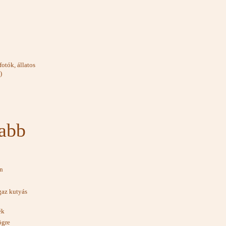
otók, állatos
)
tabb
an
gaz kutyás
ék
ögre