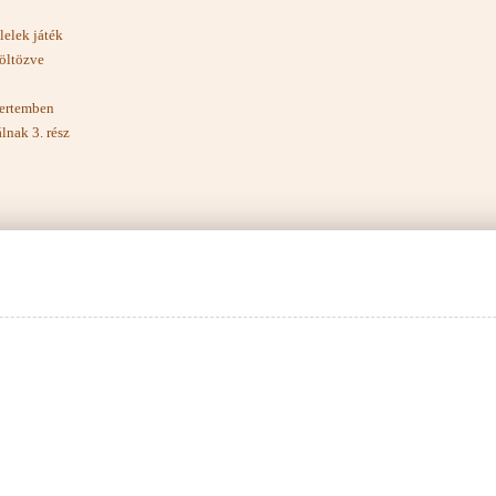
lelek játék
 öltözve
kertemben
lnak 3. rész