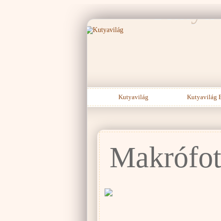
Kutyav
Kutyavilág
Kutyavilág 
Makrófot