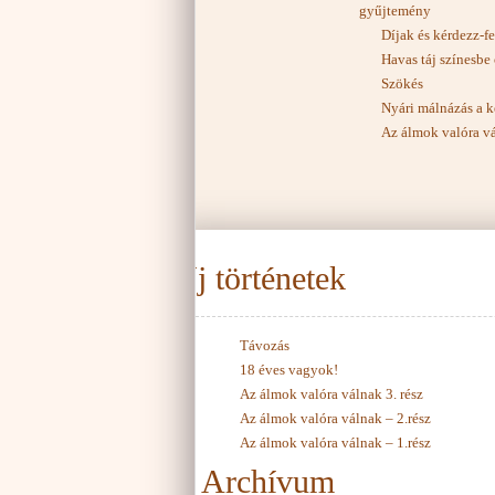
gyűjtemény
Díjak és kérdezz-fe
Havas táj színesbe
Szökés
Nyári málnázás a 
Az álmok valóra vá
Új történetek
Távozás
18 éves vagyok!
Az álmok valóra válnak 3. rész
Az álmok valóra válnak – 2.rész
Az álmok valóra válnak – 1.rész
Archívum