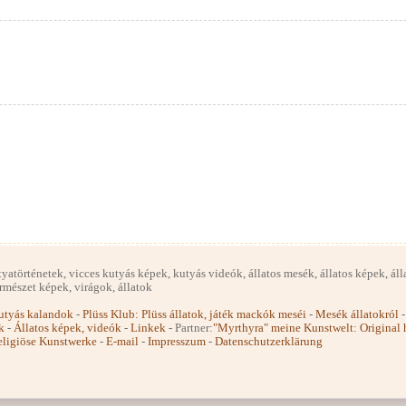
örténetek, vicces kutyás képek, kutyás videók, állatos mesék, állatos képek, állat
ermészet képek, virágok, állatok
utyás kalandok
-
Plüss Klub: Plüss állatok, játék mackók meséi
-
Mesék állatokról
k
-
Állatos képek, videók
-
Linkek
- Partner:
"Myrthyra" meine Kunstwelt: Original
religiöse Kunstwerke
-
E-mail
-
Impresszum
-
Datenschutzerklärung