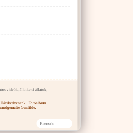
os videók, állatkerti állatok,
-
Házikedvencek
-
Fotóalbum
-
 handgemalte Gemälde,