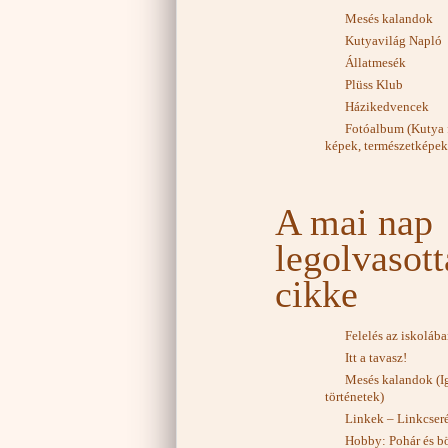
Mesés kalandok
Kutyavilág Napló
Állatmesék
Plüss Klub
Házikedvencek
Fotóalbum (Kutya f
képek, természetképek
A mai nap
legolvasot
cikke
Felelés az iskoláb
Itt a tavasz!
Mesés kalandok (I
történetek)
Linkek – Linkcser
Hobby: Pohár és b