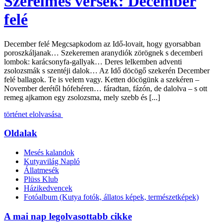
Szerelmes versek: December
felé
December felé Megcsapkodom az Idő-lovait, hogy gyorsabban
poroszkáljanak… Szekeremen aranydiók zörögnek s decemberi
lombok: karácsonyfa-gallyak… Deres lelkemben adventi
zsolozsmák s szentéji dalok… Az Idő döcögő szekerén December
felé ballagok. Te is velem vagy. Ketten döcögünk a szekéren –
November derétől hófehéren… fáradtan, fázón, de dalolva – s ott
remeg ajkamon egy zsolozsma, mely szebb és [...]
történet elolvasása
Oldalak
Mesés kalandok
Kutyavilág Napló
Állatmesék
Plüss Klub
Házikedvencek
Fotóalbum (Kutya fotók, állatos képek, természetképek)
A mai nap legolvasottabb cikke