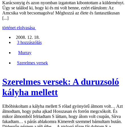
Karácsonyig és azon nyomban izgatottan kibontottam a küldeményt.
Úgy se találod ki, hogy ki és mi volt benne, ezért elárulom: Az
Amcsika volt becsomagolva! Méghozzá az élete és fantasztikusan
[...]
történet elolvasása
2008. 12. 18.
3 hozzászólás
Murray
Szerelmes versek
Szerelmes versek: A duruzsoló
kályha mellett
Elbóbiskoltam a kályha mellett S rólad gyönyörű álmom volt… Azt
álmodtam, hogy puha ajkad Hosszasan és forrón megcsókolt. És
mikor álmomból felriadtam S láttam, hogy álom volt csupán, Sírva
fakadtam… s párás ablakomra Kimeredt szemmel bámultam bután.
Didergőn néztem a téli éjbe… A pislogó tűzre fát dobtam S a