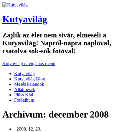
Kutyavilág
Zajlik az élet nem sivár, elmeséli a
Kutyavilág! Napról-napra naplóval,
csatolva sok-sok fotóval!
Kutyavilág navigációs menű
Kutyavilág
Kutyavilág Blog
Mesés kalandok
Állatmesék
Plüss Klub
Fotóalbum
Archívum: december 2008
2008. 12. 29.