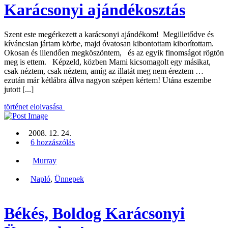
Karácsonyi ajándékosztás
Szent este megérkezett a karácsonyi ajándékom! Megilletődve és
kíváncsian jártam körbe, majd óvatosan kibontottam kiborítottam.
Okosan és illendően megköszöntem, és az egyik finomságot rögtön
meg is ettem. Képzeld, közben Mami kicsomagolt egy másikat,
csak néztem, csak néztem, amíg az illatát meg nem éreztem …
ezután már kétlábra állva nagyon szépen kértem! Utána eszembe
jutott [...]
történet elolvasása
2008. 12. 24.
6 hozzászólás
Murray
Napló
,
Ünnepek
Békés, Boldog Karácsonyi