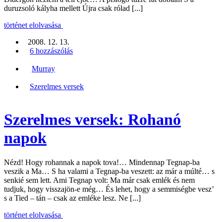
duruzsoló kályha mellett Újra csak rólad [...]
történet elolvasása
2008. 12. 13.
6 hozzászólás
Murray
Szerelmes versek
Szerelmes versek: Rohanó
napok
Nézd! Hogy rohannak a napok tova!… Mindennap Tegnap-ba
veszik a Ma… S ha valami a Tegnap-ba veszett: az már a múlté… s
senkié sem lett. Ami Tegnap volt: Ma már csak emlék és nem
tudjuk, hogy visszajön-e még… És lehet, hogy a semmiségbe vesz’
s a Tied – tán – csak az emléke lesz. Ne [...]
történet elolvasása