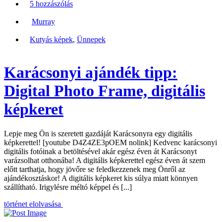
5 hozzászólás
Murray
Kutyás képek
,
Ünnepek
Karácsonyi ajándék tipp:
Digital Photo Frame, digitális
képkeret
Lepje meg Ön is szeretett gazdáját Karácsonyra egy digitális
képkerettel! [youtube D4Z4ZE3pOEM nolink] Kedvenc karácsonyi
digitális fotóinak a betöltésével akár egész éven át Karácsonyt
varázsolhat otthonába! A digitális képkerettel egész éven át szem
előtt tarthatja, hogy jövőre se feledkezzenek meg Önről az
ajándékosztáskor! A digitális képkeret kis súlya miatt könnyen
szállítható. Irigylésre méltó képpel és [...]
történet elolvasása