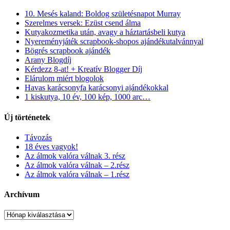
10. Mesés kaland: Boldog születésnapot Murray
Szerelmes versek: Ezüst csend álma
Kutyakozmetika után, avagy a háztartásbeli kutya
Nyereményjáték scrapbook-shopos ajándékutalvánnyal
Bögrés scrapbook ajándék
Arany Blogdíj
Kérdezz 8-at! + Kreatív Blogger Díj
Elárulom miért blogolok
Havas karácsonyfa karácsonyi ajándékokkal
1 kiskutya, 10 év, 100 kép, 1000 arc…
Új történetek
Távozás
18 éves vagyok!
Az álmok valóra válnak 3. rész
Az álmok valóra válnak – 2.rész
Az álmok valóra válnak – 1.rész
Archívum