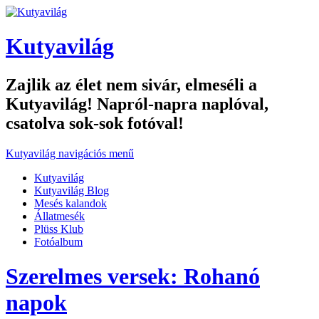
Kutyavilág
Zajlik az élet nem sivár, elmeséli a
Kutyavilág! Napról-napra naplóval,
csatolva sok-sok fotóval!
Kutyavilág navigációs menű
Kutyavilág
Kutyavilág Blog
Mesés kalandok
Állatmesék
Plüss Klub
Fotóalbum
Szerelmes versek: Rohanó
napok