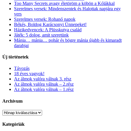
Too Many Secrets avagy életöröm a köbön a Kólákkal
Szerelmes versek: Mindenszentek és Halottak napjára egy
vers
Szerelmes versek: Rohanó napok
Békés, Boldog Karácsonyi Ünnepeket!
Házikedvencek: A Plüsskutya család
Játék: 5 dolog, amit szeretünk
Mánia… mánia… pohár és bögre mánia újabb és kimaradt
darabjai
Új történetek
Távozás
18 éves vagyok!
Az álmok valóra válnak 3. rész
Az álmok valóra válnak – 2.rész
Az álmok valóra válnak – 1.rész
Archívum
Kategóriák