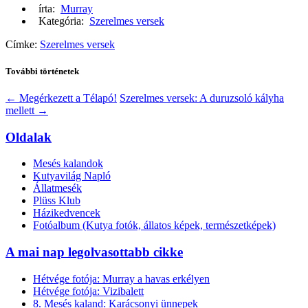
írta:
Murray
Kategória:
Szerelmes versek
Címke:
Szerelmes versek
További történetek
←
Megérkezett a Télapó!
Szerelmes versek: A duruzsoló kályha
mellett
→
Oldalak
Mesés kalandok
Kutyavilág Napló
Állatmesék
Plüss Klub
Házikedvencek
Fotóalbum (Kutya fotók, állatos képek, természetképek)
A mai nap legolvasottabb cikke
Hétvége fotója: Murray a havas erkélyen
Hétvége fotója: Vizibalett
8. Mesés kaland: Karácsonyi ünnepek