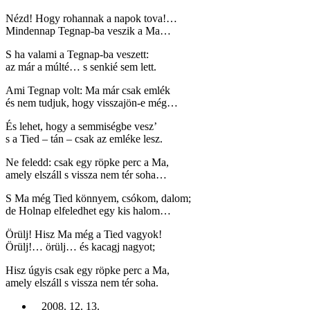
Nézd! Hogy rohannak a napok tova!…
Mindennap Tegnap-ba veszik a Ma…
S ha valami a Tegnap-ba veszett:
az már a múlté… s senkié sem lett.
Ami Tegnap volt: Ma már csak emlék
és nem tudjuk, hogy visszajön-e még…
És lehet, hogy a semmiségbe vesz’
s a Tied – tán – csak az emléke lesz.
Ne feledd: csak egy röpke perc a Ma,
amely elszáll s vissza nem tér soha…
S Ma még Tied könnyem, csókom, dalom;
de Holnap elfeledhet egy kis halom…
Örülj! Hisz Ma még a Tied vagyok!
Örülj!… örülj… és kacagj nagyot;
Hisz úgyis csak egy röpke perc a Ma,
amely elszáll s vissza nem tér soha.
2008. 12. 13.