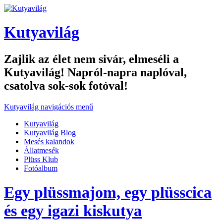
Kutyavilág
Zajlik az élet nem sivár, elmeséli a
Kutyavilág! Napról-napra naplóval,
csatolva sok-sok fotóval!
Kutyavilág navigációs menű
Kutyavilág
Kutyavilág Blog
Mesés kalandok
Állatmesék
Plüss Klub
Fotóalbum
Egy plüssmajom, egy plüsscica
és egy igazi kiskutya