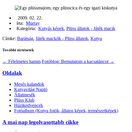
2009. 02. 22.
írta:
Murray
Kategória:
Kutyás képek
,
Plüss állatok - Játék macik
Címke:
Barátság
,
Játék mackók - Plüss állatok
,
Kutya
További történetek
←
Félelmetes hamm
Fotóblog: Bemutatom a kacsatáncot
→
Oldalak
Mesés kalandok
Kutyavilág Napló
Állatmesék
Plüss Klub
Házikedvencek
Fotóalbum (Kutya fotók, állatos képek, természetképek)
A mai nap legolvasottabb cikke