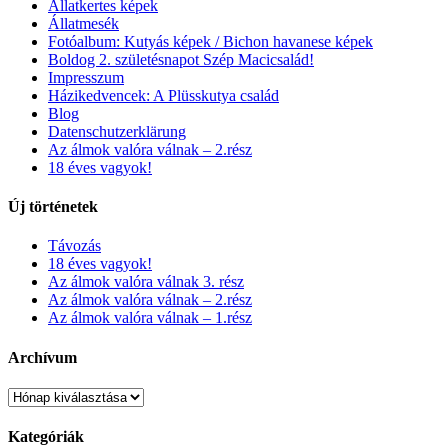
Állatkertes képek
Állatmesék
Fotóalbum: Kutyás képek / Bichon havanese képek
Boldog 2. születésnapot Szép Macicsalád!
Impresszum
Házikedvencek: A Plüsskutya család
Blog
Datenschutzerklärung
Az álmok valóra válnak – 2.rész
18 éves vagyok!
Új történetek
Távozás
18 éves vagyok!
Az álmok valóra válnak 3. rész
Az álmok valóra válnak – 2.rész
Az álmok valóra válnak – 1.rész
Archívum
Kategóriák