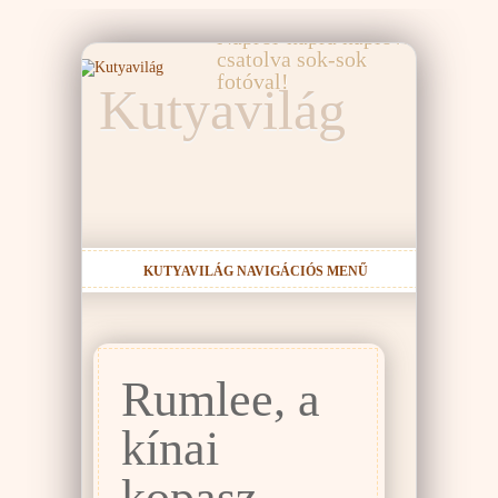
elmeséli a Kutyavilág!
Napról-napra naplóval,
csatolva sok-sok
fotóval!
Kutyavilág
KUTYAVILÁG NAVIGÁCIÓS MENŰ
Rumlee, a
kínai
kopasz