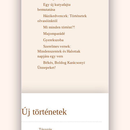
Egy új kutyafajta
bemutatása
Házikedvencek: Történetek
olvasóinktól
Mi minden történt?!
Majomparádé
Gyerekszoba
Szerelmes versek:
Mindenszentek és Halottak
napjára egy vers
Békés, Boldog Karácsonyi
Ünnepeket!
Új történetek
Távozás