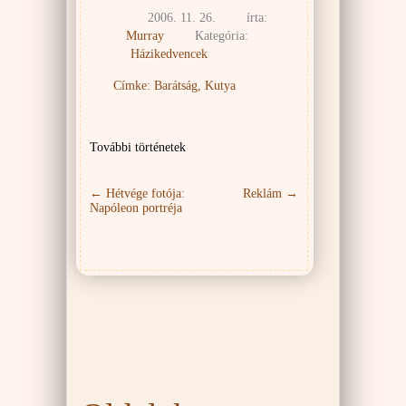
2006. 11. 26.
írta:
Murray
Kategória:
Házikedvencek
Címke:
Barátság
,
Kutya
További történetek
←
Hétvége fotója:
Reklám
→
Napóleon portréja