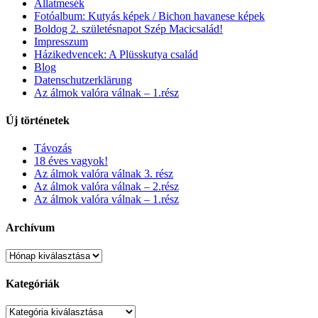
Állatmesék
Fotóalbum: Kutyás képek / Bichon havanese képek
Boldog 2. születésnapot Szép Macicsalád!
Impresszum
Házikedvencek: A Plüsskutya család
Blog
Datenschutzerklärung
Az álmok valóra válnak – 1.rész
Új történetek
Távozás
18 éves vagyok!
Az álmok valóra válnak 3. rész
Az álmok valóra válnak – 2.rész
Az álmok valóra válnak – 1.rész
Archívum
Kategóriák