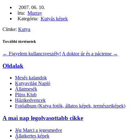
2007. 06. 10.
írta:
Murray
Kategória:
Kutyás képek
Címke:
Kutya
További történetek
←
Figyelem kullancsveszély!
A doktor úr és a páciense
→
Oldalak
Mesés kalandok
Kutyavilág Napló
Állatmesék
Plüss Klub
Házikedvencek
Fotóalbum (Kutya fotók, állatos képek, természetképek)
A mai nap legolvasottabb cikke
Jég Marci a jegesmedve
Állatkertes képek