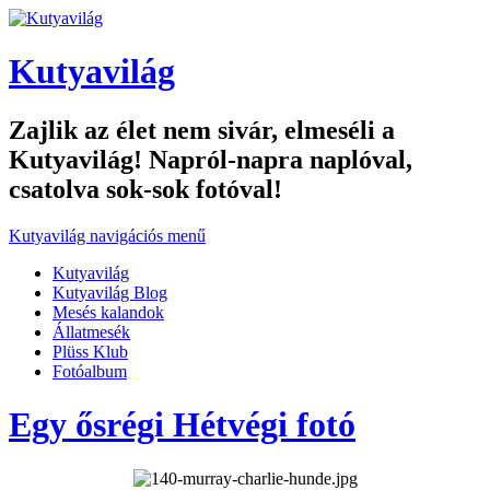
Kutyavilág
Zajlik az élet nem sivár, elmeséli a
Kutyavilág! Napról-napra naplóval,
csatolva sok-sok fotóval!
Kutyavilág navigációs menű
Kutyavilág
Kutyavilág Blog
Mesés kalandok
Állatmesék
Plüss Klub
Fotóalbum
Egy ősrégi Hétvégi fotó