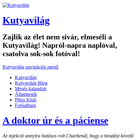
Kutyavilág
Zajlik az élet nem sivár, elmeséli a
Kutyavilág! Napról-napra naplóval,
csatolva sok-sok fotóval!
Kutyavilág navigációs menű
Kutyavilág
Kutyavilág Blog
Mesés kalandok
Állatmesék
Plüss Klub
Fotóalbum
A doktor úr és a páciense
Az injekció annyira hatásos volt Charlienál, hogy a beadást követő