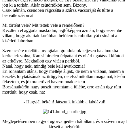
jött ki a torkán. Akár csütörtökön sem. Bizony.
Csak némán, csendben rágcsálta a száraz vacsoráját és tűrte a
beavatkozásomat.
Mi történt vele? Mit tettek vele a rendelőben?
Kezdtem el aggodalmaskodni, legfőképpen azután, hogy eszembe
villant, hogy akartak korábban belőlem is robotkutyát csinálni a
kísérleti laborban
Szerencsére mielőtt a nyugtalan gondolatok teljesen hatalmukba
kerítettek volna, Karcsi hirtelen felpattant és oltári ugatással kifutott
az erkélyre. Meghallott egy vitát a parkból.
Naná, hogy neki mindig bele kell avatkoznia!
Én rohantam utána, hogy melléje álljak, de nem a vitában, hanem a
kezelés folytatásának az ürügyén, de elszámítottam magamat, későn
fékeztem, és jókora erővel haveromnak estem.
Bocsánatkérőn nagy puszit nyomtam a fülébe, erre aztán úgy rám
mordult, hogy csak, na:
- Hagyjál békén! Játszunk inkább a labdával!
Meglepetésemben nagyot ugorva ijedten hátráltam, és a szívem majd
kiesett a helyéről: