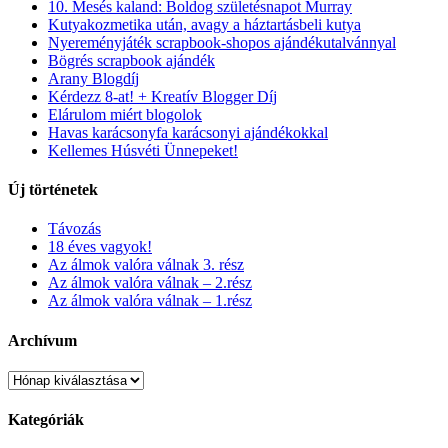
10. Mesés kaland: Boldog születésnapot Murray
Kutyakozmetika után, avagy a háztartásbeli kutya
Nyereményjáték scrapbook-shopos ajándékutalvánnyal
Bögrés scrapbook ajándék
Arany Blogdíj
Kérdezz 8-at! + Kreatív Blogger Díj
Elárulom miért blogolok
Havas karácsonyfa karácsonyi ajándékokkal
Kellemes Húsvéti Ünnepeket!
Új történetek
Távozás
18 éves vagyok!
Az álmok valóra válnak 3. rész
Az álmok valóra válnak – 2.rész
Az álmok valóra válnak – 1.rész
Archívum
Kategóriák