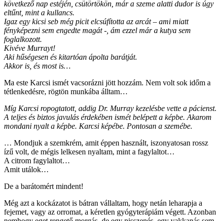
következő nap estéjén, csütörtökön, már a szeme alatti dudor is úgy
eltűnt, mint a kullancs.
Igaz egy kicsi seb még picit elcsúfította az arcát – ami miatt
fényképezni sem engedte magát -, ám ezzel már a kutya sem
foglalkozott.
Kivéve Murrayt!
Aki hűségesen és kitartóan ápolta barátját.
Akkor is, és most is…
Ma este Karcsi ismét vacsorázni jött hozzám. Nem volt sok időm a
tétlenkedésre, rögtön munkába álltam…
Míg Karcsi ropogtatott, addig Dr. Murray kezelésbe vette a pácienst.
A teljes és biztos javulás érdekében ismét belépett a képbe. Akarom
mondani nyalt a képbe. Karcsi képébe. Pontosan a szemébe.
… Mondjuk a szemkrém, amit éppen használt, iszonyatosan rossz
ízű volt, de mégis lelkesen nyaltam, mint a fagylaltot…
A citrom fagylaltot…
Amit utálok…
De a barátomért mindent!
Még azt a kockázatot is bátran vállaltam, hogy netán leharapja a
fejemet, vagy az orromat, a kéretlen gyógyterápiám végett. Azonban
nemhogy eget rengető morgás, de egy pisszenés, egy vakkanás sem