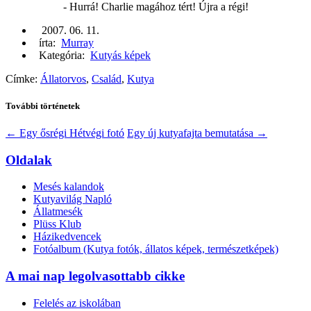
- Hurrá! Charlie magához tért! Újra a régi!
2007. 06. 11.
írta:
Murray
Kategória:
Kutyás képek
Címke:
Állatorvos
,
Család
,
Kutya
További történetek
←
Egy ősrégi Hétvégi fotó
Egy új kutyafajta bemutatása
→
Oldalak
Mesés kalandok
Kutyavilág Napló
Állatmesék
Plüss Klub
Házikedvencek
Fotóalbum (Kutya fotók, állatos képek, természetképek)
A mai nap legolvasottabb cikke
Felelés az iskolában